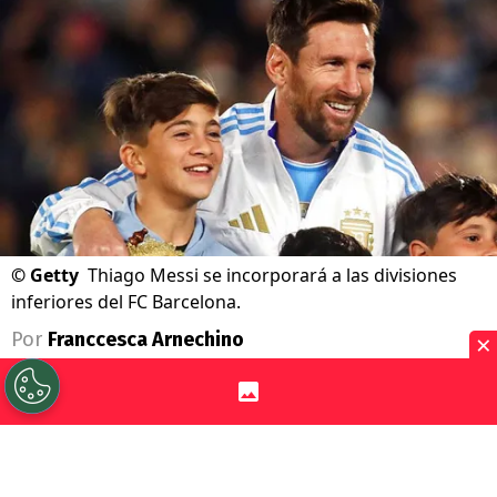
©
Getty
Thiago Messi se incorporará a las divisiones
inferiores del FC Barcelona.
×
Por
Franccesca Arnechino
Sigue a Redgol en Google!
El apellido
Messi
vuelve a estar ligado al