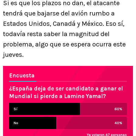
Si es que los plazos no dan, el atacante
tendrá que bajarse del avión rumbo a
Estados Unidos, Canadá y México. Eso sí,
todavía resta saber la magnitud del
problema, algo que se espera ocurra este
jueves.
Encuesta
¿España deja de ser candidato a ganar el
Mundial si pierde a Lamine Yamal?
Sí
60
%
No
40
%
Ya votaron 47 personas