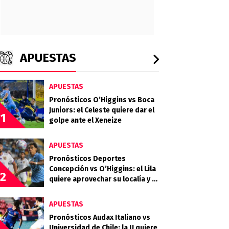
APUESTAS
APUESTAS
Pronósticos O’Higgins vs Boca
Juniors: el Celeste quiere dar el
1
golpe ante el Xeneize
APUESTAS
Pronósticos Deportes
Concepción vs O’Higgins: el Lila
2
quiere aprovechar su localía y el
desgaste celeste
APUESTAS
Pronósticos Audax Italiano vs
Universidad de Chile: la U quiere