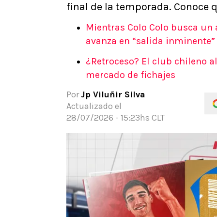
final de la temporada. Conoce q
APUESTAS
Noticias
Mientras Colo Colo busca un 
Guías
avanza en “salida inminente”
Códigos
¿Retroceso? El club chileno a
Pronósticos
mercado de fichajes
Apuesta del día
Por
Jp Viluñir Silva
Actualizado el
28/07/2026 - 15:23hs CLT