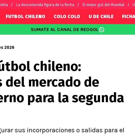
zinha
La desconocida figura de la fecha
El mejor gol del Mundial
U
FUTBOL CHILENO
COLO COLO
U DE CHILE
FICHA
SUMATE AL CANAL DE REDGOL
SUDAMÉRICA
EUROPA
Internacional
Copa Libertadores
Champions L
es 2026
sorio
Copa Sudamericana
Europa Leag
útbol chileno:
Sánchez
Fútbol Argentino
Conference 
Palacios
Fútbol Brasileño
Ligue 1
s del mercado de
s por el mundo
Premier Leag
Serie A
ierno para la segunda
La Liga
Bundesliga
urar sus incorporaciones o salidas para el