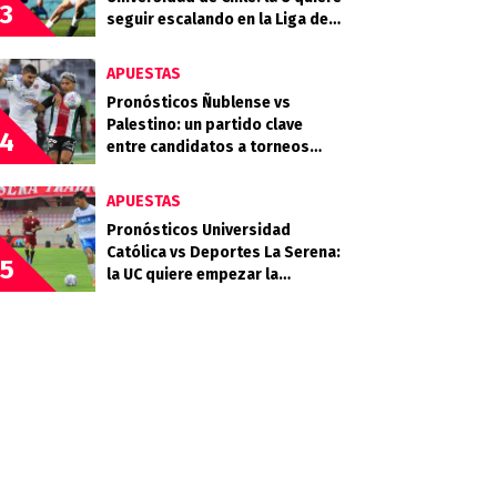
3
seguir escalando en la Liga de
Primera
APUESTAS
Pronósticos Ñublense vs
Palestino: un partido clave
4
entre candidatos a torneos
internacionales
APUESTAS
Pronósticos Universidad
Católica vs Deportes La Serena:
5
la UC quiere empezar la
segunda rueda con fuerza