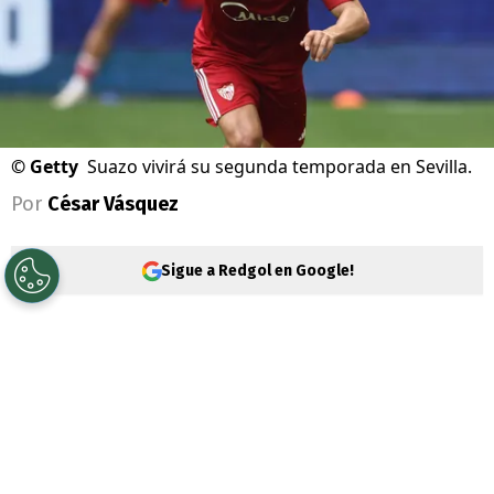
©
Getty
Suazo vivirá su segunda temporada en Sevilla.
Por
César Vásquez
Sigue a Redgol en Google!
Gabriel Suazo
ha logrado demostrar un
buen nivel en
Sevilla
. Además, también ha
destacado por su liderazgo, algo que ya lo
perfila como el capitán del club para este