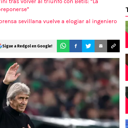
i tras volver al triunfo con Betis: “La
breponerse”
: prensa sevillana vuelve a elogiar al ingeniero
Sigue a Redgol en Google!