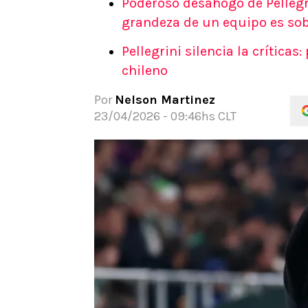
Poderoso desahogo de Pellegrin
APUESTAS
grandeza de un equipo es so
Noticias
Pellegrini silencia la críticas
Guías
chileno
Códigos
Pronósticos
Por
Nelson Martinez
Apuesta del día
23/04/2026 - 09:46hs CLT
Apuestas Mundial 2026