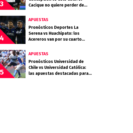
3
Cacique no quiere perder de
vista la cima
APUESTAS
Pronósticos Deportes La
Serena vs Huachipato: los
4
Acereros van por su cuarto
triunfo consecutivo
APUESTAS
Pronósticos Universidad de
Chile vs Universidad Católica:
5
las apuestas destacadas para
el Clásico Universitario