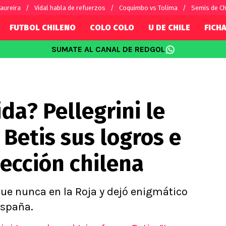
aureira
Vidal habla de refuerzos
Coquimbo vs Tolima
Semis de C
FUTBOL CHILENO
COLO COLO
U DE CHILE
FICHA
SUMATE AL CANAL DE REDGOL
SUDAMÉRICA
EUROPA
Internacional
Copa Libertadores
Champions L
sorio
Copa Sudamericana
Europa Leag
da? Pellegrini le
Sánchez
Fútbol Argentino
Conference 
Palacios
Fútbol Brasileño
Ligue 1
 Betis sus logros e
s por el mundo
Premier Leag
Serie A
lección chilena
La Liga
Bundesliga
que nunca en la Roja y dejó enigmático
España.