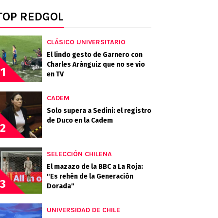
TOP REDGOL
CLÁSICO UNIVERSITARIO
El lindo gesto de Garnero con
Charles Aránguiz que no se vio
1
en TV
CADEM
Solo supera a Sedini: el registro
de Duco en la Cadem
2
SELECCIÓN CHILENA
El mazazo de la BBC a La Roja:
"Es rehén de la Generación
3
Dorada"
UNIVERSIDAD DE CHILE