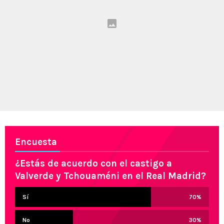
Encuesta
¿Estás de acuerdo con el castigo a
Valverde y Tchouaméni en el Real Madrid?
Sí
70
%
No
30
%