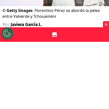
©
Getty Images
Florentino Pérez se abordó la pelea
entre Valverde y Tchouaméni
×
Por
Javiera García L.
Sigue a Redgol en Google!
No ha sido una temporada sencilla en el
Real Madrid
. Los fracasos en la Copa del
Rey y la Champions League, la reciente
derrota en el clásico que le dio el título
al Barcelona
y la escandalosa pelea dentro
del plantel son apenas algunas cosas que
han marcado la campaña.