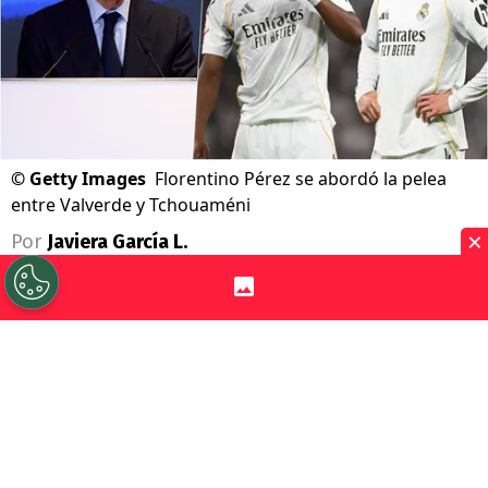
©
Getty Images
Florentino Pérez se abordó la pelea
entre Valverde y Tchouaméni
×
Por
Javiera García L.
Sigue a Redgol en Google!
No ha sido una temporada sencilla en el
Real Madrid
. Los fracasos en la Copa del
Rey y la Champions League, la reciente