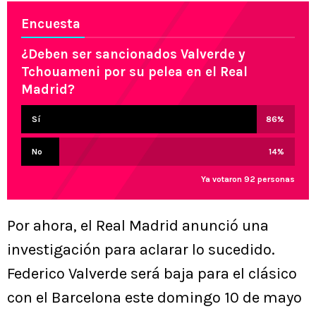
Encuesta
¿Deben ser sancionados Valverde y
Tchouameni por su pelea en el Real
Madrid?
Sí
86
%
No
14
%
Ya votaron 92 personas
Por ahora, el Real Madrid anunció una
investigación para aclarar lo sucedido.
Federico Valverde será baja para el clásico
con el Barcelona este domingo 10 de mayo