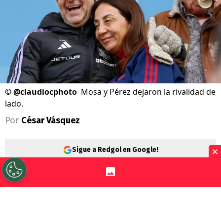
©
@claudiocphoto
Mosa y Pérez dejaron la rivalidad de
lado.
Por
César Vásquez
×
Sigue a Redgol en Google!
Universidad de Chile
y
Colo Colo
animaron una nueva edición del