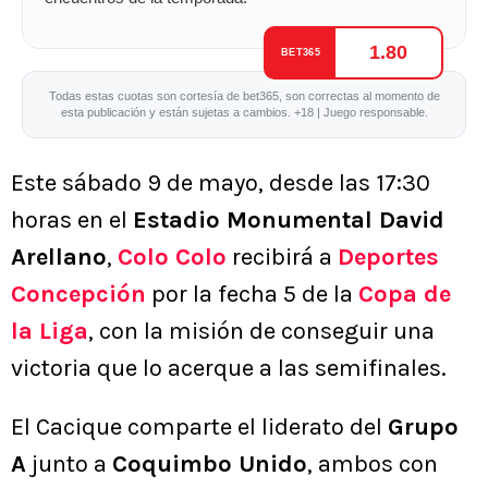
1.80
BET365
Todas estas cuotas son cortesía de bet365, son correctas al momento de
esta publicación y están sujetas a cambios. +18 | Juego responsable.
Este sábado 9 de mayo, desde las 17:30
horas en el
Estadio Monumental David
Arellano
,
Colo Colo
recibirá a
Deportes
Concepción
por la fecha 5 de la
Copa de
la Liga
, con la misión de conseguir una
victoria que lo acerque a las semifinales.
El Cacique comparte el liderato del
Grupo
A
junto a
Coquimbo Unido
, ambos con