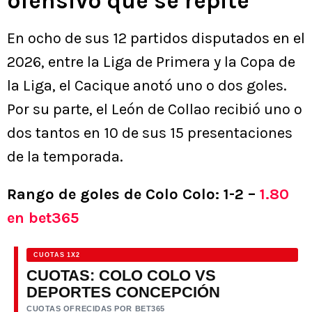
ofensivo que se repite
En ocho de sus 12 partidos disputados en el
2026, entre la Liga de Primera y la Copa de
la Liga, el Cacique anotó uno o dos goles.
Por su parte, el León de Collao recibió uno o
dos tantos en 10 de sus 15 presentaciones
de la temporada.
Rango de goles de Colo Colo: 1-2 –
1.80
en bet365
CUOTAS 1X2
CUOTAS: COLO COLO VS
DEPORTES CONCEPCIÓN
CUOTAS OFRECIDAS POR BET365