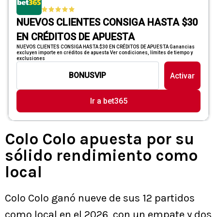
Colo Colo apuesta por su
sólido rendimiento como
local
Colo Colo ganó nueve de sus 12 partidos
como local en el 2026, con un empate y dos