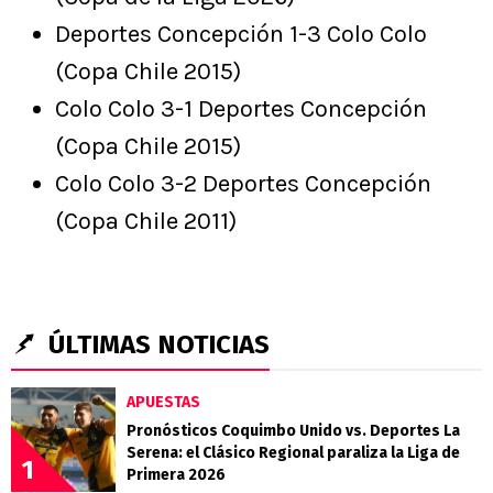
Deportes Concepción 1-3 Colo Colo
(Copa Chile 2015)
Colo Colo 3-1 Deportes Concepción
(Copa Chile 2015)
Colo Colo 3-2 Deportes Concepción
(Copa Chile 2011)
ÚLTIMAS NOTICIAS
APUESTAS
Pronósticos Coquimbo Unido vs. Deportes La
Serena: el Clásico Regional paraliza la Liga de
1
Primera 2026