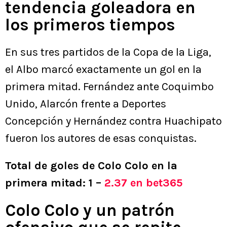
tendencia goleadora en
los primeros tiempos
En sus tres partidos de la Copa de la Liga,
el Albo marcó exactamente un gol en la
primera mitad. Fernández ante Coquimbo
Unido, Alarcón frente a Deportes
Concepción y Hernández contra Huachipato
fueron los autores de esas conquistas.
Total de goles de Colo Colo en la
primera mitad: 1 –
2.37 en bet365
Colo Colo y un patrón