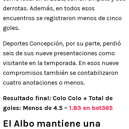
derrotas. Además, en todos esos
encuentros se registraron menos de cinco
goles.
Deportes Concepción, por su parte, perdió
seis de sus nueve presentaciones como
visitante en la temporada. En esos nueve
compromisos también se contabilizaron
cuatro anotaciones o menos.
Resultado final: Colo Colo + Total de
goles: Menos de 4.5 –
1.83 en bet365
El Albo mantiene una