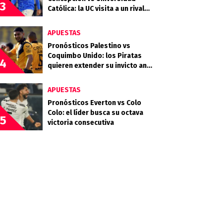
3
Católica: la UC visita a un rival
que llega en racha
APUESTAS
Pronósticos Palestino vs
Coquimbo Unido: los Piratas
4
quieren extender su invicto ante
los Árabes
APUESTAS
Pronósticos Everton vs Colo
Colo: el líder busca su octava
5
victoria consecutiva