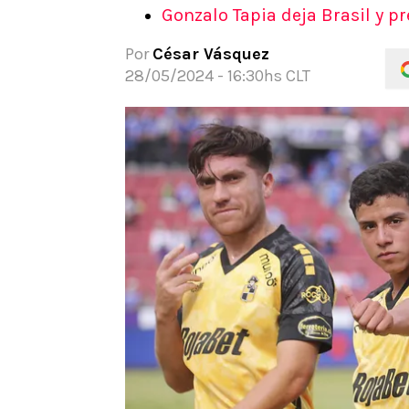
Gonzalo Tapia deja Brasil y p
APUESTAS
Noticias
Por
César Vásquez
Guías
28/05/2024 - 16:30hs CLT
Códigos
Pronósticos
Apuesta del día