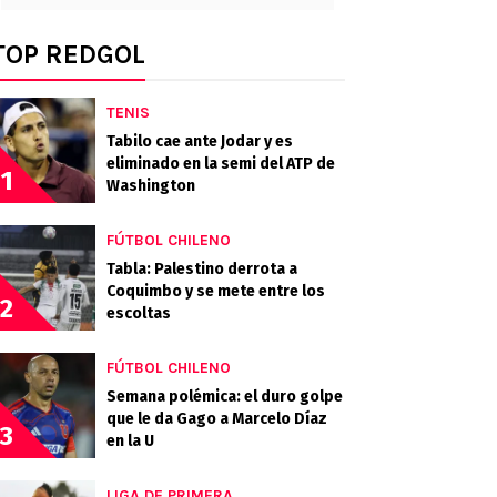
TOP REDGOL
TENIS
Tabilo cae ante Jodar y es
eliminado en la semi del ATP de
1
Washington
FÚTBOL CHILENO
Tabla: Palestino derrota a
Coquimbo y se mete entre los
2
escoltas
FÚTBOL CHILENO
Semana polémica: el duro golpe
que le da Gago a Marcelo Díaz
3
en la U
LIGA DE PRIMERA