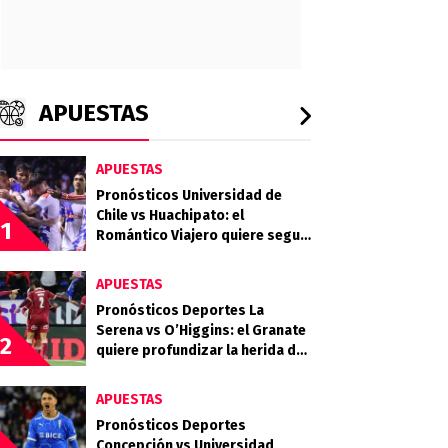
APUESTAS
APUESTAS
Pronósticos Universidad de
Chile vs Huachipato: el
1
Romántico Viajero quiere seguir
sumando de a tres
APUESTAS
Pronósticos Deportes La
Serena vs O’Higgins: el Granate
2
quiere profundizar la herida del
Celeste
APUESTAS
Pronósticos Deportes
Concepción vs Universidad