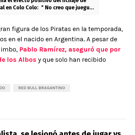
na el efecto positivo del fichaje de
al en Colo Colo: ＂No creo que jueguen
gran figura de los Piratas en la temporada,
jos en el nacido en Argentina. A pesar de
quimbo,
Pablo Ramírez
, aseguró que por
e los Albos
y que solo han recibido
DO
RED BULL BRAGANTINO
ista, se lesionó antes de jugar vs