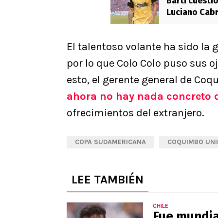
Barti cuestio
Luciano Cabr
para él＂
El talentoso volante ha sido la 
por lo que Colo Colo puso sus o
esto, el gerente general de Co
ahora no hay nada concreto d
ofrecimientos del extranjero.
COPA SUDAMERICANA
COQUIMBO UNI
LEE TAMBIÉN
CHILE
Fue mundial