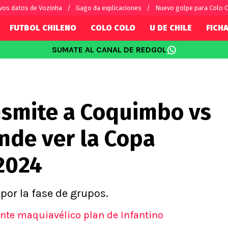
vos datos de Vozinha
Gago da explicaciones
Nuevo golpe para Colo 
FUTBOL CHILENO
COLO COLO
U DE CHILE
FICHA
SUMATE AL CANAL DE REDGOL
SUDAMÉRICA
EUROPA
Internacional
Copa Libertadores
Champions L
sorio
Copa Sudamericana
Europa Leag
nsmite a Coquimbo vs
Sánchez
Fútbol Argentino
Conference 
Palacios
Fútbol Brasileño
Ligue 1
nde ver la Copa
s por el mundo
Premier Leag
Serie A
2024
La Liga
Bundesliga
 por la fase de grupos.
nte maquiavélico plan de Infantino