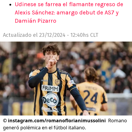
Udinese se farrea el flamante regreso de
Alexis Sánchez: amargo debut de AS7 y
Damián Pizarro
Actualizado el
23/12/2024 - 12:40hs CLT
©
instagram.com/romanoflorianimussolini
Romano
generó polémica en el fútbol italiano.