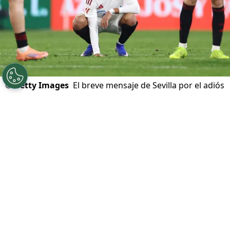
©
Getty Images
El breve mensaje de Sevilla por el adiós
de Alexis Sánchez.
Por
Diego Jeria
Sigue a Redgol en Google!
Es oficial:
Alexis Sánchez
no seguirá en el
Sevilla
y por ahora
es jugador sin club
. El
chileno terminó su contrato este pasado