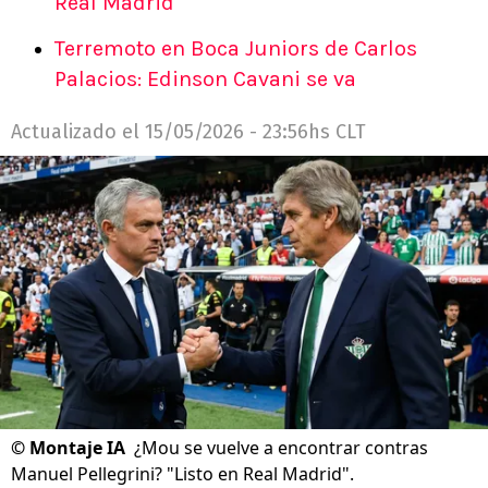
Real Madrid
Terremoto en Boca Juniors de Carlos
Palacios: Edinson Cavani se va
Actualizado el
15/05/2026 - 23:56hs CLT
©
Montaje IA
¿Mou se vuelve a encontrar contras
Manuel Pellegrini? "Listo en Real Madrid".