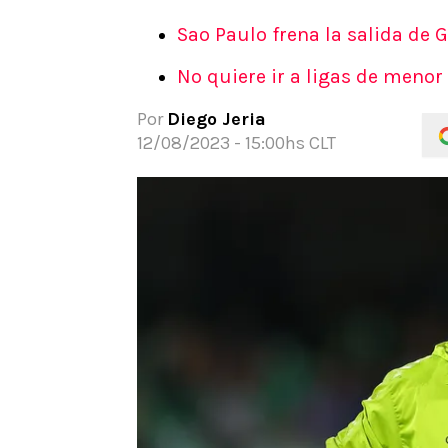
APUESTAS
Sao Paulo frena la salida de G
Noticias
No quiere ir a ligas de menor 
Guías
Códigos
Por
Diego Jeria
Pronósticos
12/08/2023 - 15:00hs CLT
Apuesta del día
Apuestas Mundial 2026