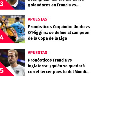
3
goleadores en Francia vs
Inglaterra por el tercer puesto
APUESTAS
Pronósticos Coquimbo Unido vs
O’Higgins: se define al campeón
4
de la Copa de la Liga
APUESTAS
Pronósticos Francia vs
Inglaterra: ¿quién se quedará
5
con el tercer puesto del Mundial
2026?