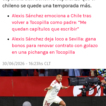
chileno se quede una temporada más.
Alexis Sánchez emociona a Chile tras
volver a Tocopilla como padre: “Me
quedan capítulos que escribir”
Alexis Sánchez deja loco a Sevilla: gana
bonos para renovar contrato con golazo
en una pichanga en Tocopilla
30/06/2026 - 16:23hs CLT