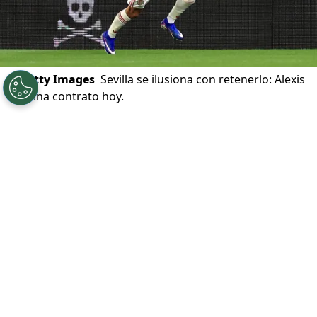
©
Getty Images
Sevilla se ilusiona con retenerlo: Alexis
termina contrato hoy.
Por
Diego Jeria
Sigue a Redgol en Google!
Alexis Sánchez
es desde mañana jugador
libre, sin club. Mientras el delantero chileno
disfruta de sus vacaciones, este martes 30
de junio termina su contrato con el
Sevilla
.
Como ya es costumbre, el futuro del