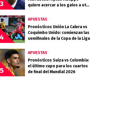
3
quiere acercar a los galos a otra
final
APUESTAS
Pronósticos Unión La Calera vs
Coquimbo Unido: comienzan las
4
semifinales de la Copa de la Liga
APUESTAS
Pronósticos Suiza vs Colombia:
el último cupo para los cuartos
5
de final del Mundial 2026