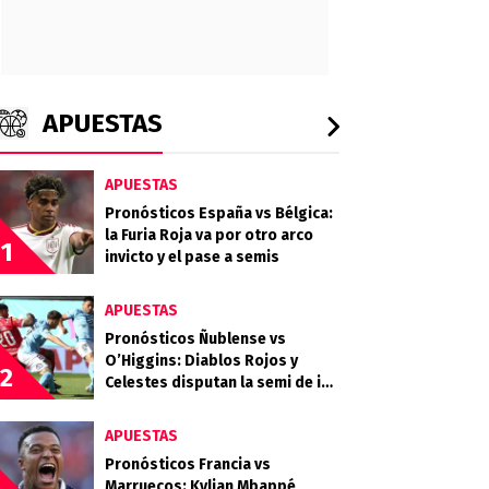
APUESTAS
APUESTAS
Pronósticos España vs Bélgica:
la Furia Roja va por otro arco
1
invicto y el pase a semis
APUESTAS
Pronósticos Ñublense vs
O’Higgins: Diablos Rojos y
2
Celestes disputan la semi de ida
de la Copa de la Liga
APUESTAS
Pronósticos Francia vs
Marruecos: Kylian Mbappé