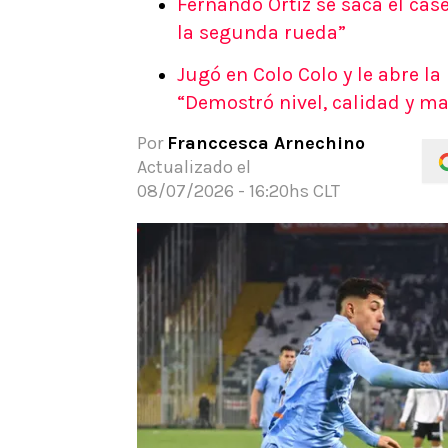
Fernando Ortiz se saca el case
APUESTAS
la segunda rueda”
Noticias
Jugó en Colo Colo y le abre la 
Guías
“Demostró nivel, calidad y m
Códigos
Pronósticos
Por
Franccesca Arnechino
Apuesta del día
Actualizado el
Apuestas Mundial 2026
08/07/2026 - 16:20hs CLT