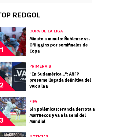
TOP REDGOL
COPA DE LA LIGA
Minuto a minuto: Ñublense vs.
O'Higgins por semifinales de
1
Copa
PRIMERA B
"En Sudamérica...": ANFP
presume llegada definitiva del
2
VAR a la B
FIFA
Sin polémicas: Francia derrota a
Marruecos y va a la semi del
3
Mundial
NOTICIAS