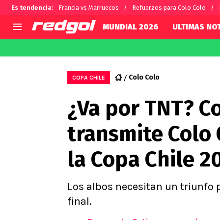
Es tendencia
:
Francia vs Marruecos
Refuerzos para Colo Colo
MUNDIAL 2026
ULTIMAS NOT
AGENDA
CHILE
MUNDO
Hoy en TV
Selección Chilena
Fútbol 
Colo Colo
COPA CHILE
Colo Colo
Darío O
¿Va por TNT? C
U de Chile
Alexis 
U Católica
Carlos 
transmite Colo 
Campeonato Nacional
Chileno
Primera B
la Copa Chile 2
Segunda División
Copa Chile
Supercopa Chile
Los albos necesitan un triunfo 
Campeonato Femenino
final.