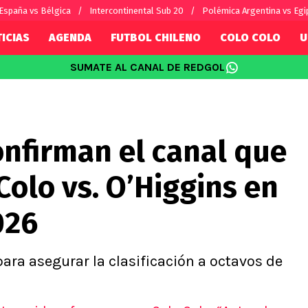
España vs Bélgica
Intercontinental Sub 20
Polémica Argentina vs Egi
ICIAS
AGENDA
FUTBOL CHILENO
COLO COLO
U
SUMATE AL CANAL DE REDGOL
SUDAMÉRICA
EUROPA
Internacional
Copa Libertadores
Champions L
sorio
Copa Sudamericana
Europa Leag
onfirman el canal que
Sánchez
Fútbol Argentino
Conference 
Palacios
Fútbol Brasileño
Ligue 1
Colo vs. O’Higgins en
s por el mundo
Premier Leag
Serie A
026
La Liga
Bundesliga
para asegurar la clasificación a octavos de