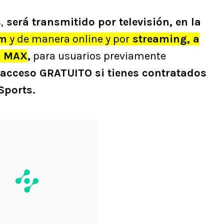
,
será transmitido por televisión, en la
um
y de manera online y por
streaming, a
O MAX
,
para usuarios previamente
acceso GRATUITO si tienes contratados
Sports.