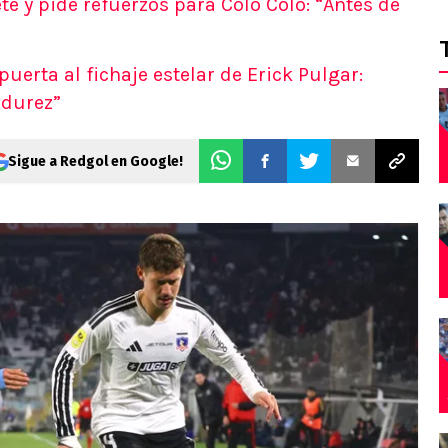
te y pide refuerzos para Colo Colo: “Antes de
puerta al fichaje estelar de Erick Pulgar:
adurez”
Sigue a Redgol en Google!