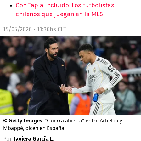
Con Tapia incluido: Los futbolistas
chilenos que juegan en la MLS
15/05/2026 - 11:36hs CLT
©
Getty Images
"Guerra abierta" entre Arbeloa y
Mbappé, dicen en España
Por
Javiera García L.