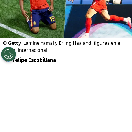
©
Getty
Lamine Yamal y Erling Haaland, figuras en el
fútbol internacional
Por
Felipe Escobillana
Sigue a Redgol en Google!
El
Mundial 2026
ha llegado a su fin y las
actuaciones de las grandes estrellas han
provocado un terremoto en las
valoraciones de mercado.