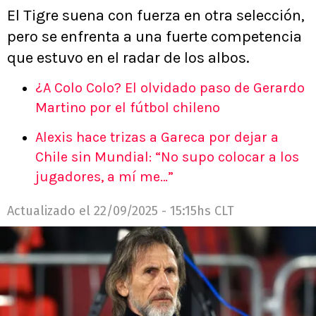
El Tigre suena con fuerza en otra selección,
pero se enfrenta a una fuerte competencia
que estuvo en el radar de los albos.
¿A Colo Colo? El olvidado paso de Gerardo
Martino por el fútbol chileno
Alexis hace trizas a Gareca por dejar a
Chile sin Mundial: “No supo colocar a los
jugadores, a mí me…”
Actualizado el
22/09/2025 - 15:15hs CLT