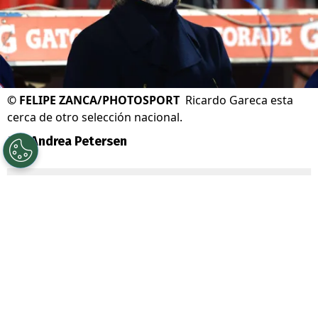
©
FELIPE ZANCA/PHOTOSPORT
Ricardo Gareca esta
cerca de otro selección nacional.
Por
Andrea Petersen
Sigue a Redgol en Google!
Ricardo Gareca
se fue de Chile en medio
de fuertes críticas por su desempeño como
DT de la Roja, donde
tras quedar últimos
en la tabla de posiciones
de las