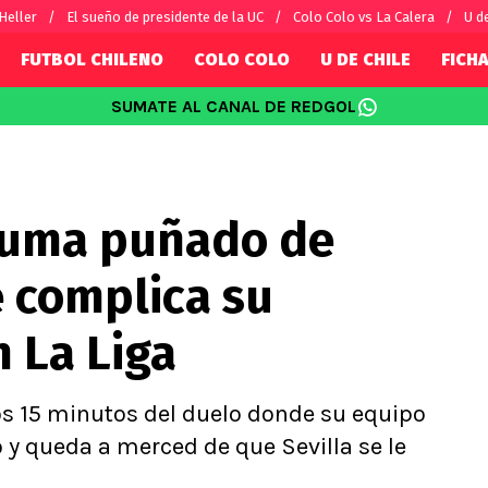
 Heller
El sueño de presidente de la UC
Colo Colo vs La Calera
U d
FUTBOL CHILENO
COLO COLO
U DE CHILE
FICHA
SUMATE AL CANAL DE REDGOL
SUDAMÉRICA
EUROPA
Internacional
Copa Libertadores
Champions L
sorio
Copa Sudamericana
Europa Leag
suma puñado de
Sánchez
Fútbol Argentino
Conference 
Palacios
Fútbol Brasileño
Ligue 1
e complica su
s por el mundo
Premier Leag
Serie A
 La Liga
La Liga
Bundesliga
os 15 minutos del duelo donde su equipo
o y queda a merced de que Sevilla se le