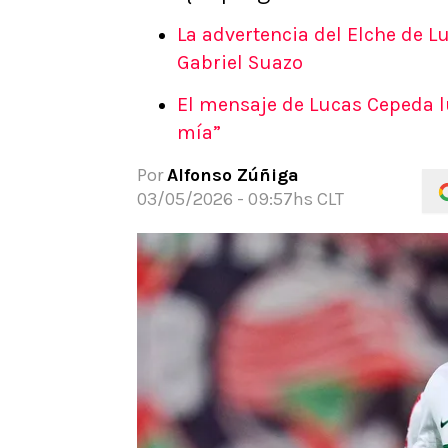
APUESTAS
La advertencia del Elche de L
Noticias
Gabriel Suazo
Guías
El mensaje de Lucas Cepeda lu
Códigos
mía”
Pronósticos
Apuesta del día
Por
Alfonso Zúñiga
03/05/2026 - 09:57hs CLT