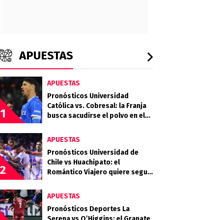
APUESTAS
APUESTAS
Pronósticos Universidad
Católica vs. Cobresal: la Franja
1
busca sacudirse el polvo en el
Claro Arena
APUESTAS
Pronósticos Universidad de
Chile vs Huachipato: el
2
Romántico Viajero quiere seguir
sumando de a tres
APUESTAS
Pronósticos Deportes La
Serena vs O’Higgins: el Granate