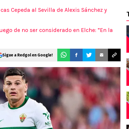
ucas Cepeda al Sevilla de Alexis Sánchez y
ego de no ser considerado en Elche: “En la
Sigue a Redgol en Google!