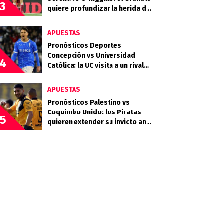
3
quiere profundizar la herida del
Celeste
APUESTAS
Pronósticos Deportes
Concepción vs Universidad
4
Católica: la UC visita a un rival
que llega en racha
APUESTAS
Pronósticos Palestino vs
Coquimbo Unido: los Piratas
5
quieren extender su invicto ante
los Árabes