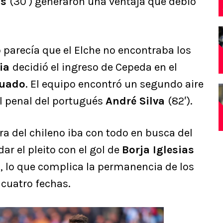
as
(30′) generaron una ventaja que debió
 parecía que el Elche no encontraba los
bia
decidió el ingreso de Cepeda en el
uado
. El equipo encontró un segundo aire
el penal del portugués
André Silva
(82′).
a del chileno iba con todo en busca del
ar el pleito con el gol de
Borja Iglesias
vo, lo que complica la permanencia de los
e cuatro fechas.