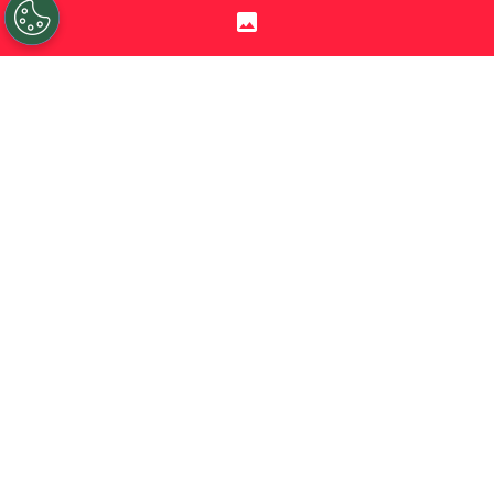
Por
Diego Jeria
Sigue a Redgol en Google!
Brayan Cortés
y
Argentinos Juniors
se
despidieron en semifinales de la
Liga
Profesional Argentina
. Fue empate 1-1
contra Belgrano y
derrota 3-4 en la
definición por penales
para ver disuelto
el sueño del título trasandino.