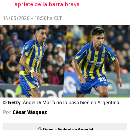
apriete de la barra brava
14/05/2026 - 10:50hs CLT
©
Getty
Ángel Di María no lo pasa bien en Argentina.
Por
César Vásquez
Sigue a Redgol en Google!