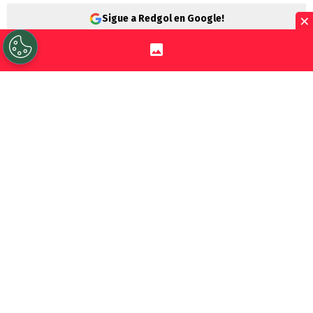
×
Sigue a Redgol en Google!
Al otro lado de la cordillera siguen las
reacciones por la final del
Mundial 2026
.
Las sensaciones van desde agradecimiento
a los jugadores hasta elaboradas teorías de
cómo
Argentina
fue perjudicada.