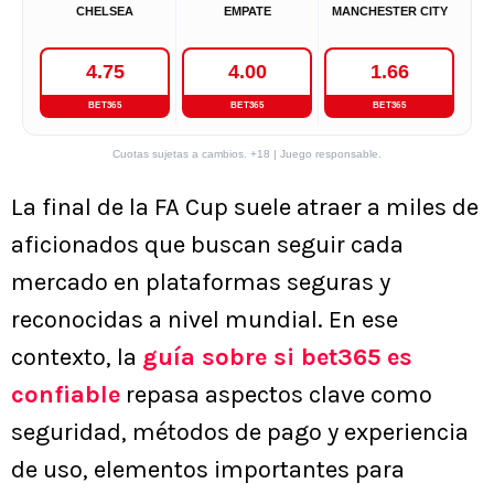
CHELSEA
EMPATE
MANCHESTER CITY
4.75
4.00
1.66
BET365
BET365
BET365
Cuotas sujetas a cambios. +18 | Juego responsable.
La final de la FA Cup suele atraer a miles de
aficionados que buscan seguir cada
mercado en plataformas seguras y
reconocidas a nivel mundial. En ese
contexto, la
guía sobre si bet365 es
confiable
repasa aspectos clave como
seguridad, métodos de pago y experiencia
de uso, elementos importantes para