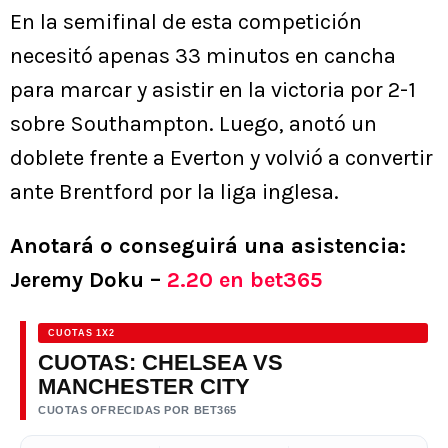
En la semifinal de esta competición
necesitó apenas 33 minutos en cancha
para marcar y asistir en la victoria por 2-1
sobre Southampton. Luego, anotó un
doblete frente a Everton y volvió a convertir
ante Brentford por la liga inglesa.
Anotará o conseguirá una asistencia:
Jeremy Doku –
2.20 en bet365
CUOTAS 1X2
CUOTAS: CHELSEA VS
MANCHESTER CITY
CUOTAS OFRECIDAS POR BET365