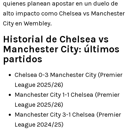
quienes planean apostar en un duelo de
alto impacto como Chelsea vs Manchester
City en Wembley.
Historial de Chelsea vs
Manchester City: últimos
partidos
Chelsea 0-3 Manchester City (Premier
League 2025/26)
Manchester City 1-1 Chelsea (Premier
League 2025/26)
Manchester City 3-1 Chelsea (Premier
League 2024/25)