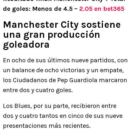
de goles: Menos de 4.5 –
2.05 en bet365
Manchester City sostiene
una gran producción
goleadora
En ocho de sus últimos nueve partidos, con
un balance de ocho victorias y un empate,
los Ciudadanos de Pep Guardiola marcaron
entre dos y cuatro goles.
Los Blues, por su parte, recibieron entre
dos y cuatro tantos en cinco de sus nueve
presentaciones más recientes.