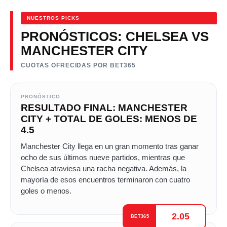
NUESTROS PICKS
PRONÓSTICOS: CHELSEA VS
MANCHESTER CITY
CUOTAS OFRECIDAS POR BET365
PRONÓSTICO
RESULTADO FINAL: MANCHESTER
CITY + TOTAL DE GOLES: MENOS DE
4.5
Manchester City llega en un gran momento tras ganar
ocho de sus últimos nueve partidos, mientras que
Chelsea atraviesa una racha negativa. Además, la
mayoría de esos encuentros terminaron con cuatro
goles o menos.
2.05
BET365