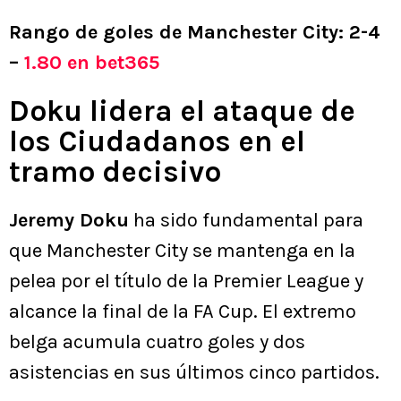
Rango de goles de Manchester City: 2-4
–
1.80 en bet365
Doku lidera el ataque de
los Ciudadanos en el
tramo decisivo
Jeremy Doku
ha sido fundamental para
que Manchester City se mantenga en la
pelea por el título de la Premier League y
alcance la final de la FA Cup. El extremo
belga acumula cuatro goles y dos
asistencias en sus últimos cinco partidos.