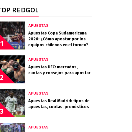
TOP REDGOL
APUESTAS
Apuestas Copa Sudamericana
2026: ¿Cómo apostar por los
1
equipos chilenos en el torneo?
APUESTAS
Apuestas UFC: mercados,
cuotas y consejos para apostar
2
APUESTAS
Apuestas Real Madrid: tipos de
apuestas, cuotas, pronósticos
3
APUESTAS