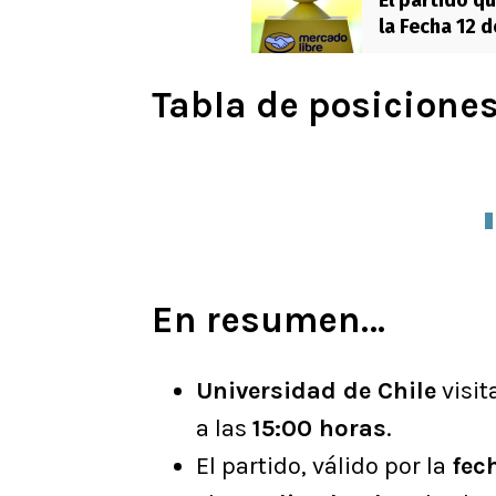
El partido q
la Fecha 12 
Tabla de posicione
En resumen…
Universidad de Chile
visit
a las
15:00 horas
.
El partido, válido por la
fec