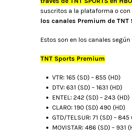
través de TNT SPORTS en HB
suscritos a la plataforma o con
los canales Premium de TNT 
Estos son en los canales según
TNT Sports Premium
VTR: 165 (SD) – 855 (HD)
DTV: 631 (SD) – 1631 (HD)
ENTEL: 242 (SD) – 243 (HD)
CLARO: 190 (SD) 490 (HD)
GTD/TELSUR: 71 (SD) – 845 
MOVISTAR: 486 (SD) – 931 (