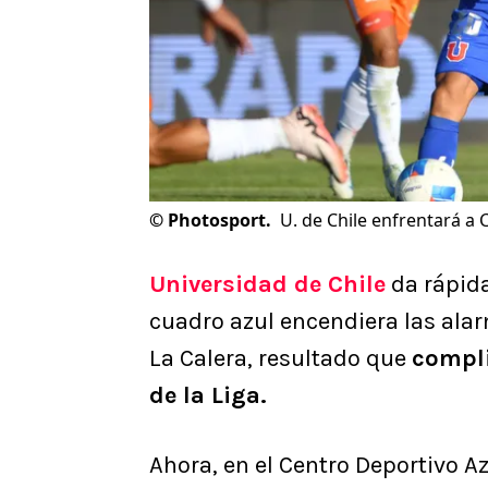
©
Photosport.
U. de Chile enfrentará a 
Universidad de Chile
da rápida
cuadro azul encendiera las ala
La Calera, resultado que
compli
de la Liga.
Ahora, en el Centro Deportivo 