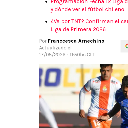
Programación Fecha 12 Liga d
APUESTAS
y dónde ver el fútbol chileno
Noticias
¿Va por TNT? Confirman el ca
Guías
Liga de Primera 2026
Códigos
Pronósticos
Por
Franccesca Arnechino
Apuesta del día
Actualizado el
17/05/2026 - 11:50hs CLT