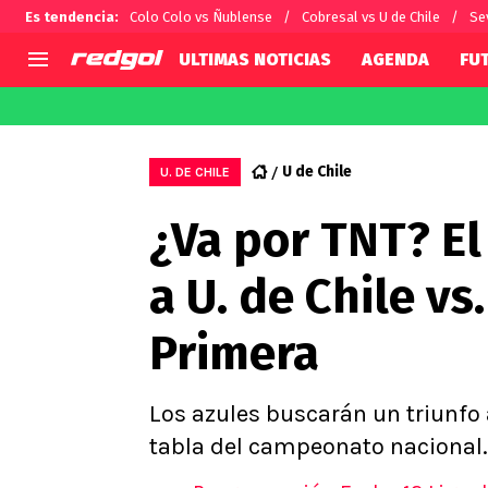
Es tendencia
:
Colo Colo vs Ñublense
Cobresal vs U de Chile
Se
ULTIMAS NOTICIAS
AGENDA
FU
AGENDA
CHILE
MUNDO
Hoy en TV
Selección Chilena
Fútbol 
U de Chile
U. DE CHILE
Colo Colo
Darío O
¿Va por TNT? El
U de Chile
Alexis 
U Católica
Carlos 
a U. de Chile vs
Campeonato Nacional
Chileno
Primera B
Primera
Segunda División
Copa Chile
Supercopa Chile
Los azules buscarán un triunfo 
Campeonato Femenino
tabla del campeonato nacional.