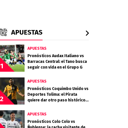
APUESTAS
APUESTAS
Pronósticos Audax Italiano vs
Barracas Central: el Tano busca
1
seguir con vida en el Grupo G
APUESTAS
Pronósticos Coquimbo Unido vs
Deportes Tolima: el Pirata
2
quiere dar otro paso histórico
en el continente
APUESTAS
Pronósticos Colo Colo vs
Ñublense: la racha visitante de