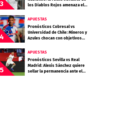
3
los Diablos Rojos amenaza el
liderato del Cacique
APUESTAS
Pronósticos Cobresal vs
Universidad de Chile: Mineros y
4
Azules chocan con objetivos
muy distintos en El Cobre
APUESTAS
Pronósticos Sevilla vs Real
Madrid: Alexis Sánchez quiere
5
sellar la permanencia ante el
Merengue