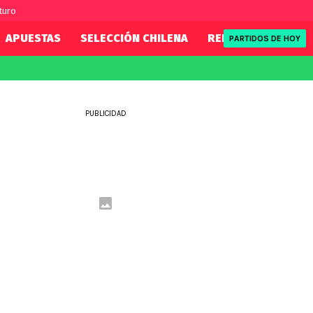
turo
APUESTAS
SELECCIÓN CHILENA
REDSPORT
TENI
PARTIDOS DE HOY
FIFA
REDSPORT
eague
Mundial 2026
Tenis
PUBLICIDAD
ue
Eliminatorias
Formula 1
League
NBA
Rugby
ue
UFC
WWE
Boxeo