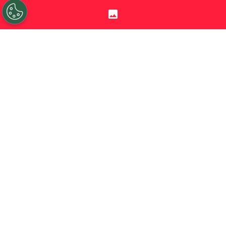
Sigue a Redgol en Google!
Omar Carabalí
vive el mejor momento de
su carrera, tras el gran año nacional e
internacional con
O’Higgins de
Rancagua
. El golero sigue firme bajo los
tres tubos celestes, pero
las grúas ya se
mueven por él.