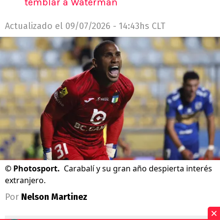
temblar a Waterman
Actualizado el
09/07/2026 - 14:43hs CLT
©
Photosport.
Carabalí y su gran año despierta interés
extranjero.
Por
Nelson Martinez
×