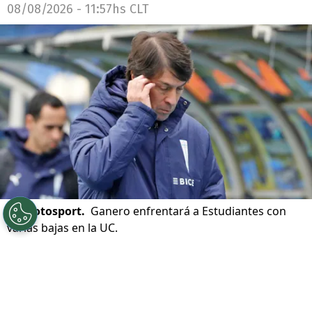
08/08/2026 - 11:57hs CLT
©
Photosport.
Ganero enfrentará a Estudiantes con
varias bajas en la UC.
Por
Patricio Echagüe
Sigue a Redgol en Google!