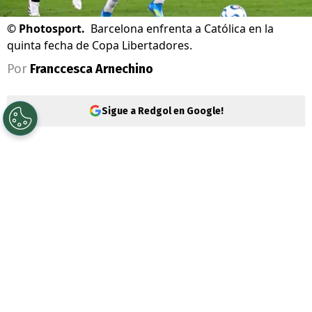
©
Photosport.
Barcelona enfrenta a Católica en la
quinta fecha de Copa Libertadores.
Por
Franccesca Arnechino
Sigue a Redgol en Google!
La
Copa Libertadores
entra en su etapa
decisiva y
Universidad Católica
sigue con
opciones de
avanzar a los octavos de
final
. Los cruzados recibirán a
Barcelona
de Guayaquil
,
mientras que los piratas
harán lo propio frente a Deportes Tolima,
en duelos correspondientes a las últimas