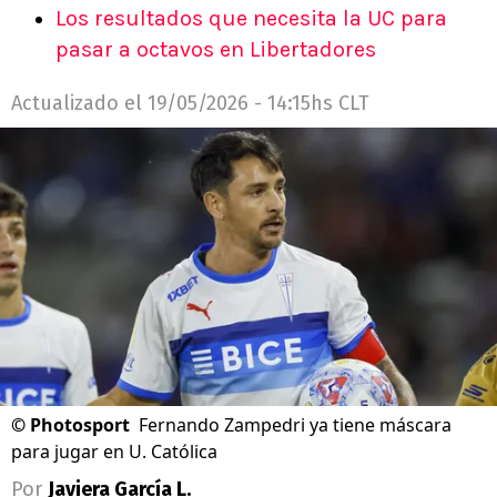
Los resultados que necesita la UC para
pasar a octavos en Libertadores
Actualizado el
19/05/2026 - 14:15hs CLT
©
Photosport
Fernando Zampedri ya tiene máscara
para jugar en U. Católica
Por
Javiera García L.