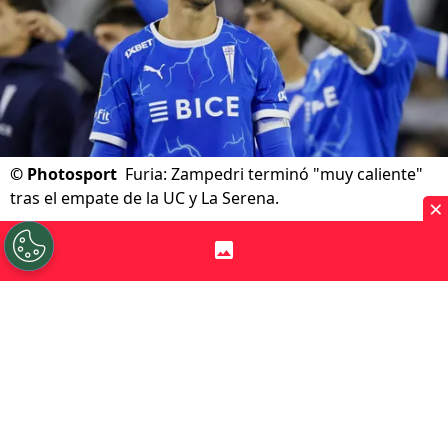
©
Photosport
Furia: Zampedri terminó "muy caliente"
tras el empate de la UC y La Serena.
×
Por
Diego Jeria
Sigue a Redgol en Google!
Universidad Católica
enfrentó a La Serena
por la fecha 16 de la
Liga de Primera
, en el
inicio de la segunda rueda, y a poco del