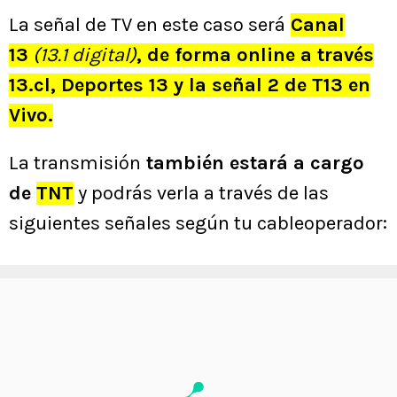
La señal de TV en este caso será
Canal
13
(13.1 digital)
, de forma online a través
13.cl,
Deportes 13 y la señal 2 de T13 en
Vivo.
La transmisión
también estará a cargo
de
TNT
y podrás verla a través de las
siguientes señales según tu cableoperador: