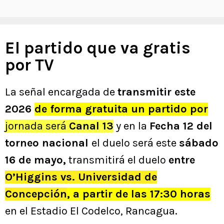
El partido que va gratis
por TV
La señal encargada de
transmitir este
2026
de forma gratuita un partido po
r
jornada será
Canal 13
y en la
F
echa 12 del
torneo nacional
el duelo será
este
sábado
16 de mayo,
transmitirá el duelo
entre
O’Higgins vs. Universidad de
Concepción
, a partir de las 17:30 horas
en el Estadio El Codelco, Rancagua.