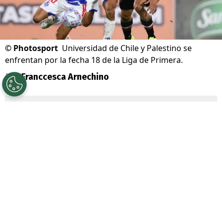
©
Photosport
Universidad de Chile y Palestino se
enfrentan por la fecha 18 de la Liga de Primera.
Por
Franccesca Arnechino
Sigue a Redgol en Google!
Universidad de Chile
junto a su
mainsponsor
Jugabet
, enfrenta a
Palestino
por la Fecha 18 de la Liga de
Primera, dos equipos que atraviesan un
gran presente en el torneo.