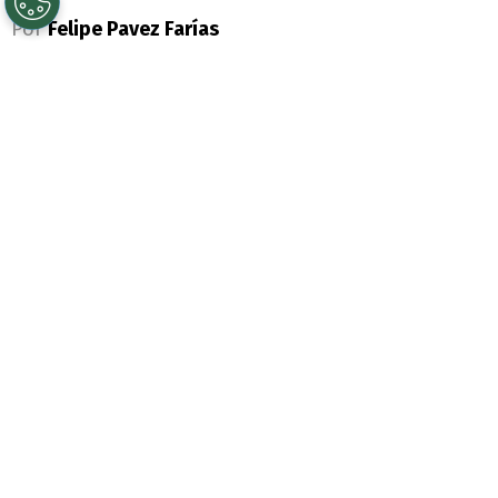
Por
Felipe Pavez Farías
Sigue a Redgol en Google!
Universidad Católica
sufrió más de la
cuenta para volver a los triunfos en la Liga
de Primera. El cuadro de Daniel Garnero
superó por 2-0 a Cobresal con genialidad
de
Fernando Zampedri
y vuelve a ser
escolta de
Colo Colo
. Pero en la franja dan
vuelta la página rápidamente y se
mentaliza para el gran apronte del año en
la
Copa Libertadores
.