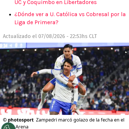
UC y Coquimbo en Libertadores
¿Dónde ver a U. Católica vs Cobresal por la
Liga de Primera?
Actualizado el
07/08/2026 - 22:53hs CLT
©
photosport
Zampedri marcó golazo de la fecha en el
Claro Arena