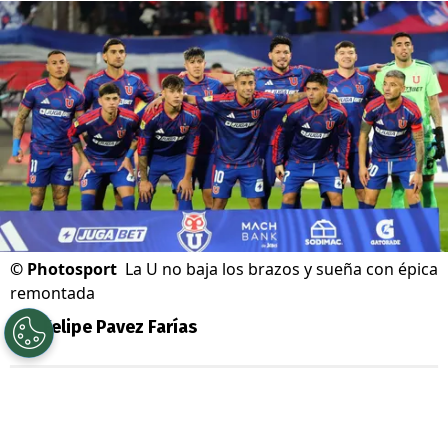
©
Photosport
La U no baja los brazos y sueña con épica
remontada
Por
Felipe Pavez Farías
Sigue a Redgol en Google!