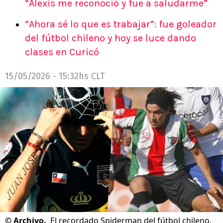
“Alexis me reconoció y fue a saludarme”
“Ahora sé lo que es trabajar”: fue goleador
del fútbol chileno y hoy se luce dando
clases en Curicó
15/05/2026 - 15:32hs CLT
©
Archivo.
El recordado Spiderman del fútbol chileno.