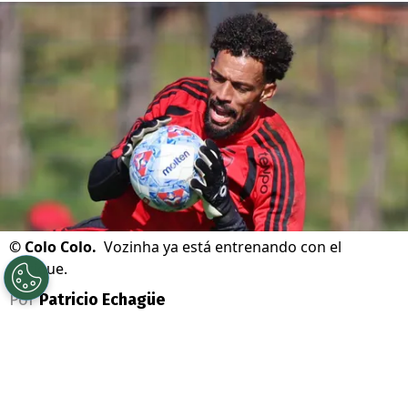
©
Colo Colo.
Vozinha ya está entrenando con el
Cacique.
Por
Patricio Echagüe
Sigue a Redgol en Google!