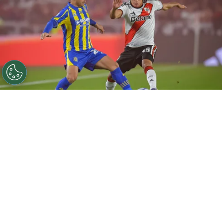
©
Marcelo Endelli/Getty Images.
Vicente Pizarro
marca a Joaquín Freitas en el triunfo de los Canallas
sobre River.
Por
Jorge Rubio
Sigue a Redgol en Google!
Vicente Pizarro
fue titular en el triunfazo