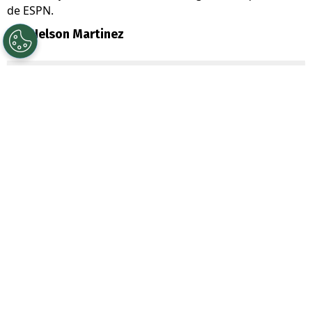
de ESPN.
Por
Nelson Martinez
Sigue a Redgol en Google!
La locura por
Vozinha
está desatada e
incluso salpicó a U de Chile.
Es que un ex
goleador y quien siempre ha estado
indentificado con los azules llenó de
elogios al refuerzo albo: se trata de
Mauricio Pinilla
.
Durante su participación en el programa
ESPNF36O Chile,
Pinigol interrumpió al