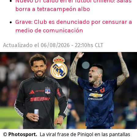
Nuevo DT caído en el fútbol chileno: Salas
borra a tetracampeón albo
Grave: Club es denunciado por censurar a
medio de comunicación
Actualizado el
06/08/2026 - 22:10hs CLT
©
Photosport.
La viral frase de Pinigol en las pantallas