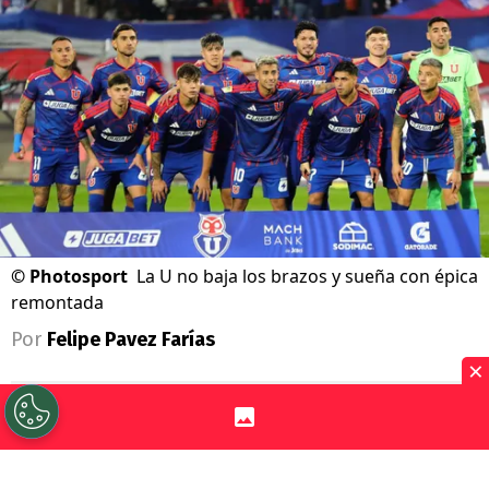
©
Photosport
La U no baja los brazos y sueña con épica
remontada
Por
Felipe Pavez Farías
×
Sigue a Redgol en Google!