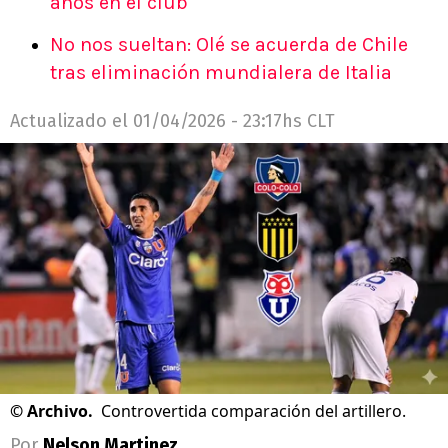
años en el club
No nos sueltan: Olé se acuerda de Chile
tras eliminación mundialera de Italia
Actualizado el
01/04/2026 - 23:17hs CLT
©
Archivo.
Controvertida comparación del artillero.
Por
Nelson Martinez