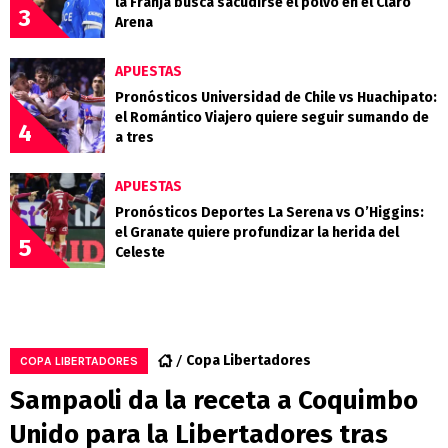
la Franja busca sacudirse el polvo en el Claro
3
Arena
APUESTAS
Pronósticos Universidad de Chile vs Huachipato:
el Romántico Viajero quiere seguir sumando de
4
a tres
APUESTAS
Pronósticos Deportes La Serena vs O’Higgins:
el Granate quiere profundizar la herida del
5
Celeste
Copa Libertadores
COPA LIBERTADORES
Sampaoli da la receta a Coquimbo
Unido para la Libertadores tras