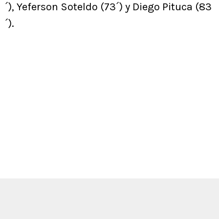
´), Yeferson Soteldo (73´) y Diego Pituca (83
´).