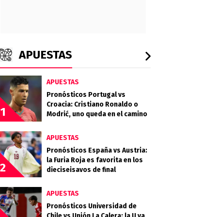
APUESTAS
APUESTAS
Pronósticos Portugal vs
Croacia: Cristiano Ronaldo o
1
Modrić, uno queda en el camino
APUESTAS
Pronósticos España vs Austria:
la Furia Roja es favorita en los
2
dieciseisavos de final
APUESTAS
Pronósticos Universidad de
Chile vs Unión La Calera: la U va