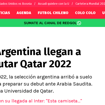
tados Unidos vs Bosnia
Assadi quiebre con la U
Cartelera Mundial 20
ICIAS
AGENDA
FUTBOL CHILENO
COLO COLO
U
SUMATE AL CANAL DE REDGOL
SUDAMÉRICA
EUROPA
Internacional
Copa Libertadores
Champions L
sorio
Copa Sudamericana
Europa Leag
Argentina llegan a
Sánchez
Fútbol Argentino
Conference 
Palacios
Fútbol Brasileño
Ligue 1
utar Qatar 2022
s por el mundo
Premier Leag
Serie A
La Liga
022, la selección argentina arribó a suelo
Bundesliga
a preparar su debut ante Arabia Saudita.
la Universidad de Qatar.
 su llegada al Inter: "Esta camiseta..."