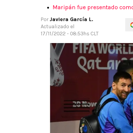
APUESTAS
Maripán fue presentado como
Noticias
Por
Javiera García L.
Guías
Actualizado el
Códigos
17/11/2022 - 08:53hs CLT
Pronósticos
Apuesta del día
Apuestas Mundial 2026