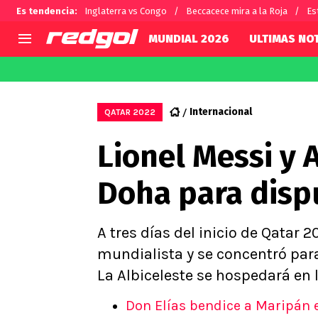
Es tendencia
:
Inglaterra vs Congo
Beccacece mira a la Roja
Es
MUNDIAL 2026
ULTIMAS NOT
AGENDA
CHILE
MUNDO
Hoy en TV
Selección Chilena
Fútbol 
Internacional
QATAR 2022
Colo Colo
Darío O
Lionel Messi y 
U de Chile
Alexis 
U Católica
Carlos 
Doha para disp
Campeonato Nacional
Chileno
Primera B
Segunda División
A tres días del inicio de Qatar 2
Copa Chile
mundialista y se concentró par
Supercopa Chile
La Albiceleste se hospedará en 
Campeonato Femenino
Don Elías bendice a Maripán en