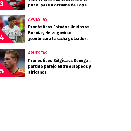
3
por el pase a octavos de Copa
Chile
APUESTAS
Pronósticos Estados Unidos vs
Bosnia y Herzegovina:
4
¿continuará la racha goleadora
del anfitrión?
APUESTAS
Pronósticos Bélgica vs Senegal:
partido parejo entre europeos y
5
africanos