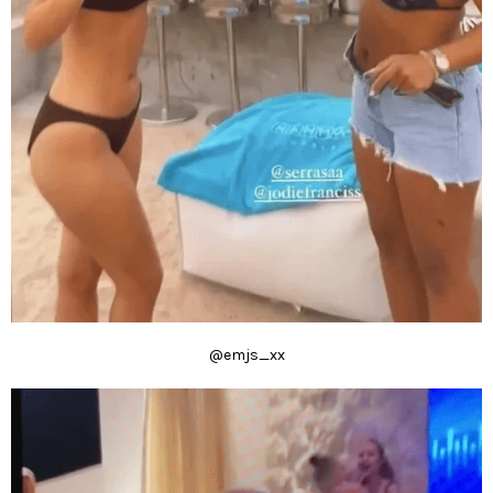
@emjs_xx