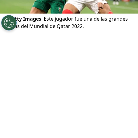
©
Getty Images
Este jugador fue una de las grandes
figuras del Mundial de Qatar 2022.
Por
Jorge Rubio
Sigue a Redgol en Google!
Manuel Pellegrini
y el Betis completo
todavía celebran haber podido amarrar
como refuerzo al
brasileño Antony
, quien
se puso la camiseta verdiblanca a título
definitivo. Fue una contratación que le
costó
22 millones de euros
al cuadro