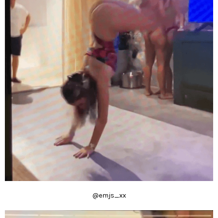
@emjs_xx