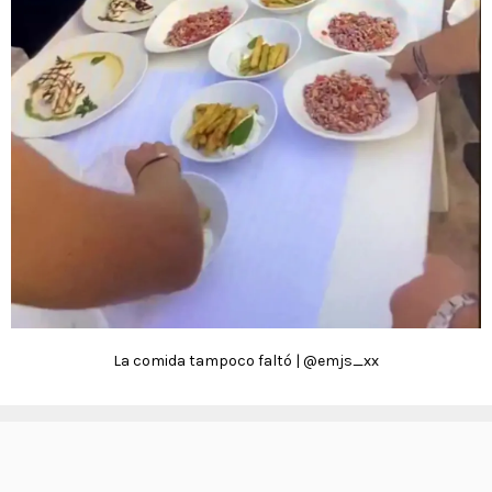
La comida tampoco faltó | @emjs_xx