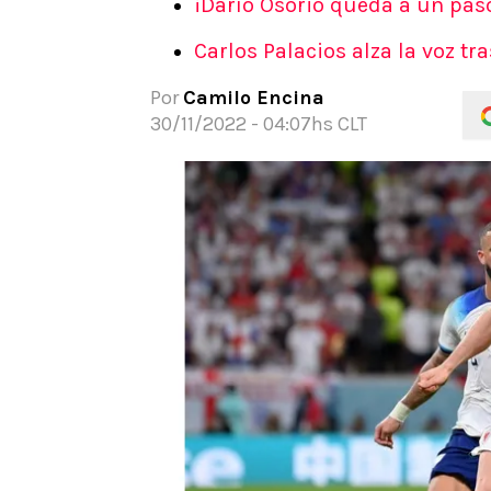
¡Darío Osorio queda a un paso
APUESTAS
Carlos Palacios alza la voz tr
Noticias
Guías
Por
Camilo Encina
Códigos
30/11/2022 - 04:07hs CLT
Pronósticos
Apuesta del día