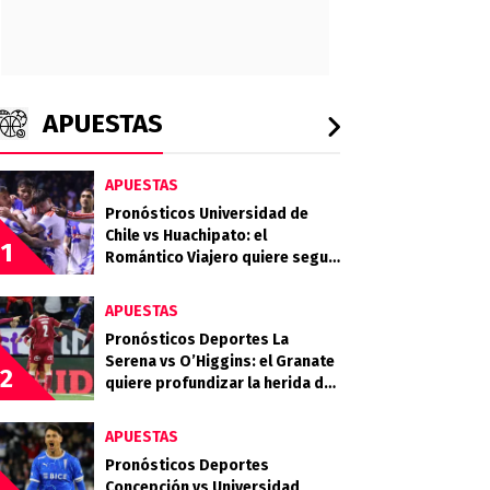
APUESTAS
APUESTAS
Pronósticos Universidad de
Chile vs Huachipato: el
1
Romántico Viajero quiere seguir
sumando de a tres
APUESTAS
Pronósticos Deportes La
Serena vs O’Higgins: el Granate
2
quiere profundizar la herida del
Celeste
APUESTAS
Pronósticos Deportes
Concepción vs Universidad