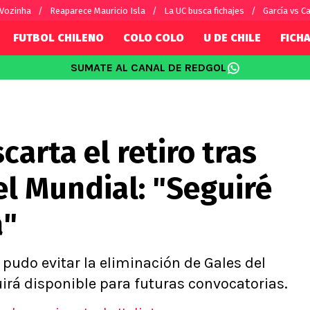
 Vozinha
Reaparece Mauricio Isla
La UC busca fichajes
García vs Ca
FUTBOL CHILENO
COLO COLO
U DE CHILE
FICHA
SUMATE AL CANAL DE REDGOL
SUDAMÉRICA
EUROPA
Internacional
Copa Libertadores
Champions L
sorio
Copa Sudamericana
Europa Leag
carta el retiro tras
Sánchez
Fútbol Argentino
Conference 
Palacios
Fútbol Brasileño
Ligue 1
l Mundial: "Seguiré
s por el mundo
Premier Leag
Serie A
a"
La Liga
Bundesliga
 pudo evitar la eliminación de Gales del
irá disponible para futuras convocatorias.