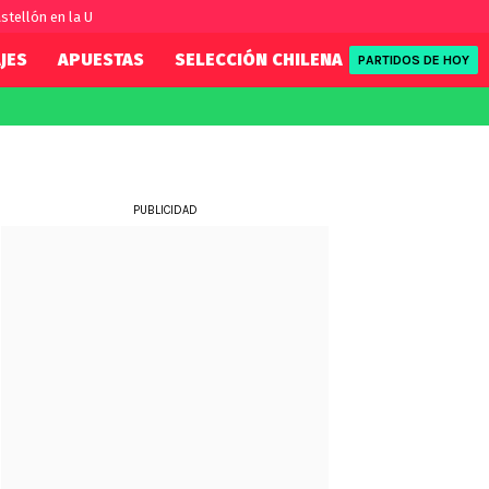
stellón en la U
JES
APUESTAS
SELECCIÓN CHILENA
REDSPORT
PARTIDOS DE HOY
FIFA
REDSPORT
eague
Eliminatorias
Tenis
ue
Formula 1
PUBLICIDAD
League
NBA
Rugby
ue
UFC
WWE
Boxeo