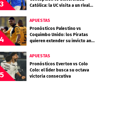
3
Católica: la UC visita a un rival
que llega en racha
APUESTAS
Pronósticos Palestino vs
Coquimbo Unido: los Piratas
4
quieren extender su invicto ante
los Árabes
APUESTAS
Pronósticos Everton vs Colo
Colo: el líder busca su octava
5
victoria consecutiva