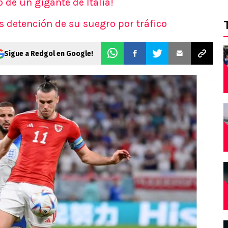
 de un gigante de Italia!
as detención de su suegro por tráfico
Sigue a Redgol en Google!