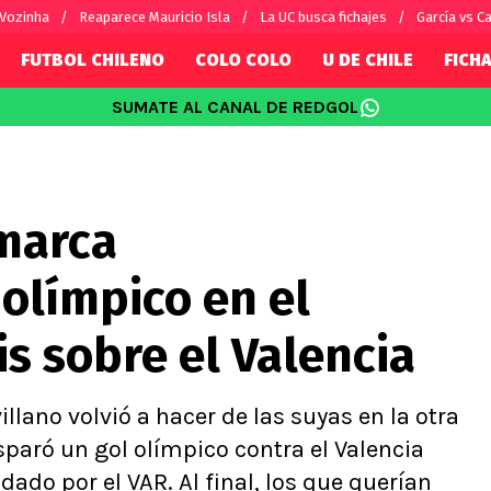
 Vozinha
Reaparece Mauricio Isla
La UC busca fichajes
García vs Ca
FUTBOL CHILENO
COLO COLO
U DE CHILE
FICHA
SUMATE AL CANAL DE REDGOL
SUDAMÉRICA
EUROPA
Internacional
Copa Libertadores
Champions L
sorio
Copa Sudamericana
Europa Leag
 marca
Sánchez
Fútbol Argentino
Conference 
Palacios
Fútbol Brasileño
Ligue 1
olímpico en el
s por el mundo
Premier Leag
Serie A
s sobre el Valencia
La Liga
Bundesliga
illano volvió a hacer de las suyas en la otra
sparó un gol olímpico contra el Valencia
dado por el VAR. Al final, los que querían