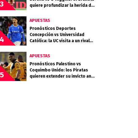
3
quiere profundizar la herida del
Celeste
APUESTAS
Pronósticos Deportes
Concepción vs Universidad
4
Católica: la UC visita a un rival
que llega en racha
APUESTAS
Pronósticos Palestino vs
Coquimbo Unido: los Piratas
5
quieren extender su invicto ante
los Árabes