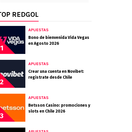
TOP REDGOL
APUESTAS
Bono de bienvenida Vida Vegas
en Agosto 2026
1
APUESTAS
Crear una cuenta en Novibet:
registrate desde Chile
2
APUESTAS
Betsson Casino: promociones y
slots en Chile 2026
3
APUESTAS