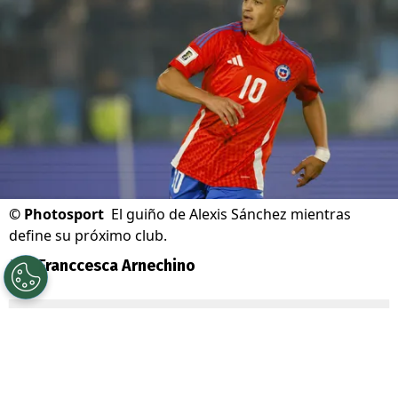
©
Photosport
El guiño de Alexis Sánchez mientras
define su próximo club.
Por
Franccesca Arnechino
Sigue a Redgol en Google!
Alexis Sánchez
volvió a despertar la