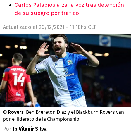
Carlos Palacios alza la voz tras detención
de su suegro por tráfico
Actualizado el
26/12/2021 - 11:18hs CLT
©
Rovers
Ben Brereton Díaz y el Blackburn Rovers van
por el liderato de la Championship
Por
Jp Viluñir Silva