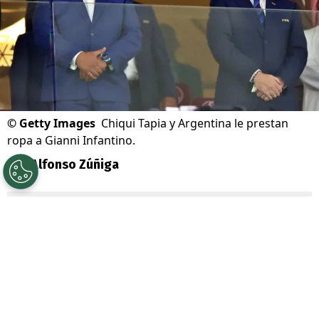
©
Getty Images
Chiqui Tapia y Argentina le prestan
ropa a Gianni Infantino.
Por
Alfonso Zúñiga
Sigue a Redgol en Google!
Ni disimulan. En
Argentina
les importa
bastante poco que en todo el mundo los
apunten como los “
regalones de la FIFA
“.