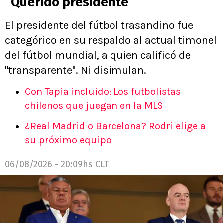
“Querido presidente”
El presidente del fútbol trasandino fue
categórico en su respaldo al actual timonel
del fútbol mundial, a quien calificó de
"transparente". Ni disimulan.
Con Tapia incluido: Los futbolistas
chilenos que juegan en la MLS
¿Real Madrid o Barcelona? Rodri elige a
su próximo equipo
06/08/2026 - 20:09hs CLT