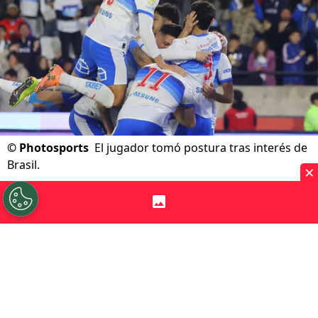
©
Photosports
El jugador tomó postura tras interés de
Brasil.
×
Por
Andrea Petersen
Sigue a Redgol en Google!
El
mercado de fichajes
sigue generando
movimientos y una de las jóvenes