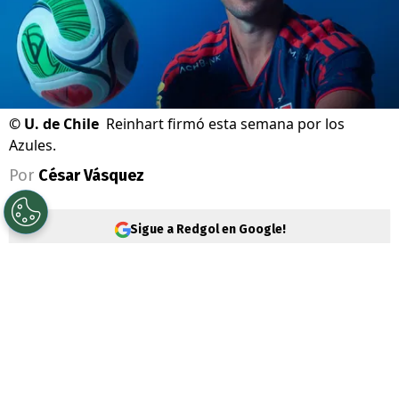
©
U. de Chile
Reinhart firmó esta semana por los
Azules.
Por
César Vásquez
Sigue a Redgol en Google!
Universidad de Chile
vive su mejor
momento en la era
Fernando Gago
. Claro
que los problemas siempre llegan y esto
obligaría a mandar a la cancha a
Tobías