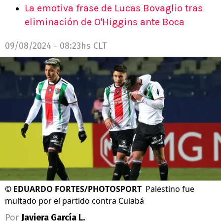
La emotiva frase de Lucas Bovaglio tras
eliminación de O'Higgins ante Boca
09/08/2024 - 08:23hs CLT
©
EDUARDO FORTES/PHOTOSPORT
Palestino fue
multado por el partido contra Cuiabá
Por
Javiera García L.