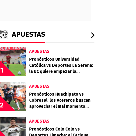
APUESTAS
APUESTAS
Pronósticos Universidad
Católica vs Deportes La Serena:
1
la UC quiere empezar la
segunda rueda con fuerza
APUESTAS
Pronósticos Huachipato vs
Cobresal: los Acereros buscan
2
aprovechar el mal momento
minero
APUESTAS
Pronósticos Colo Colo vs
Deportes Limache: el Cacique