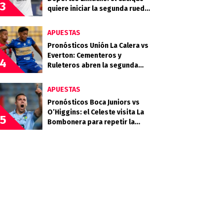
3
quiere iniciar la segunda rueda
con autoridad
APUESTAS
Pronósticos Unión La Calera vs
Everton: Cementeros y
4
Ruleteros abren la segunda
ronda de la Liga de Primera
APUESTAS
Pronósticos Boca Juniors vs
O’Higgins: el Celeste visita La
5
Bombonera para repetir la
hazaña de los Cruzados