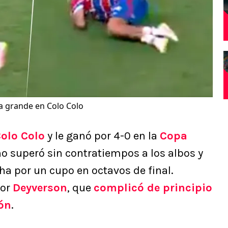
la grande en Colo Colo
olo Colo
y le ganó por 4-0 en la
Copa
eño superó sin contratiempos a los albos y
cha por un cupo en octavos de final.
por
Deyverson
, que
complicó de principio
rón
.