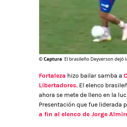
©
Captura
El brasileño Deyverson dejó 
Fortaleza
hizo bailar samba a
C
Libertadores
. El elenco brasil
ahora se mete de lleno en la lu
Presentación que fue liderada 
a fin al elenco de Jorge Almi