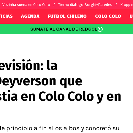
Vozinha suena en Colo Colo
Tierno diálogo Borghi-Paredes
Klopp 
ICIAS
AGENDA
FUTBOL CHILENO
COLO COLO
U
SUMATE AL CANAL DE REDGOL
SUDAMÉRICA
EUROPA
Internacional
Copa Libertadores
Champions L
sorio
Copa Sudamericana
Europa Leag
evisión: la
Sánchez
Fútbol Argentino
Conference 
Palacios
Fútbol Brasileño
Ligue 1
Deyverson que
s por el mundo
Premier Leag
Serie A
tia en Colo Colo y en
La Liga
Bundesliga
e principio a fin al os albos y concretó su