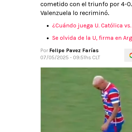
cometido con el triunfo por 4-0
APUESTAS
Valenzuela lo recriminó.
Noticias
Guías
¿Cuándo juega U. Católica vs
Códigos
Se olvida de la U, firma en 
Pronósticos
Apuesta del día
Por
Felipe Pavez Farías
07/05/2025 - 09:51hs CLT