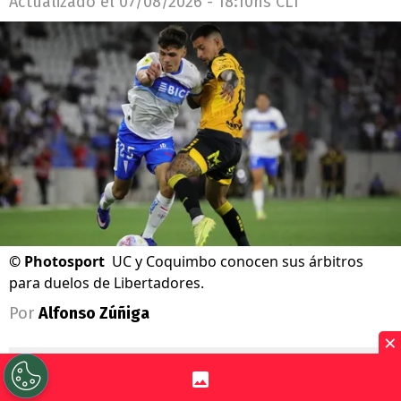
Actualizado el
07/08/2026 - 18:10hs CLT
©
Photosport
UC y Coquimbo conocen sus árbitros
para duelos de Libertadores.
Por
Alfonso Zúñiga
×
Sigue a Redgol en Google!