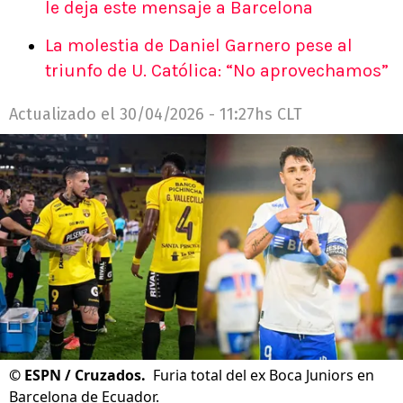
le deja este mensaje a Barcelona
La molestia de Daniel Garnero pese al
triunfo de U. Católica: “No aprovechamos”
Actualizado el
30/04/2026 - 11:27hs CLT
©
ESPN / Cruzados.
Furia total del ex Boca Juniors en
Barcelona de Ecuador.