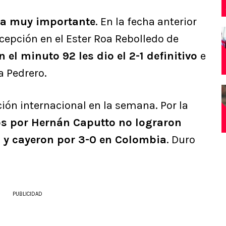
ria muy importante
. En la fecha anterior
cepción en el Ester Roa Rebolledo de
n el minuto 92 les dio el 2-1 definitivo
e
a Pedrero.
ión internacional en la semana. Por la
os por Hernán Caputto no lograron
 y cayeron por 3-0 en Colombia
. Duro
PUBLICIDAD