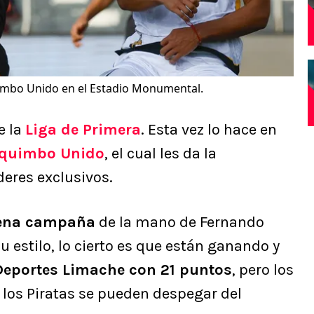
uimbo Unido en el Estadio Monumental.
e la
Liga de Primera
. Esta vez lo hace en
quimbo Unido
, el cual les da la
eres exclusivos.
uena campaña
de la mano de Fernando
 su estilo, lo cierto es que están ganando y
 Deportes Limache con 21 puntos
, pero los
los Piratas se pueden despegar del