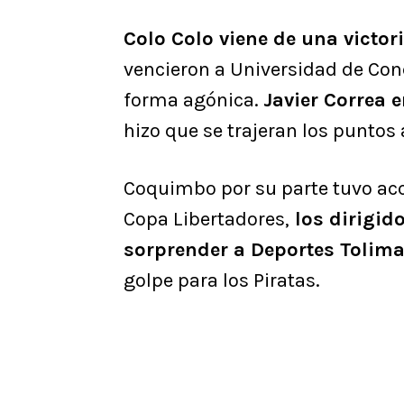
Colo Colo viene de una victo
vencieron a Universidad de Con
forma agónica.
Javier Correa e
hizo que se trajeran los puntos 
Coquimbo por su parte tuvo acc
Copa Libertadores,
los dirigid
sorprender a Deportes Tolima
golpe para los Piratas.