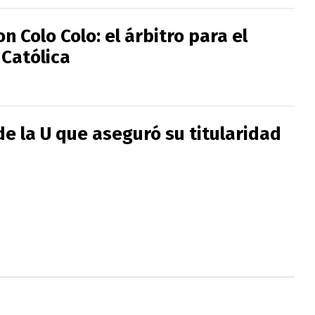
n Colo Colo: el árbitro para el
 Católica
de la U que aseguró su titularidad