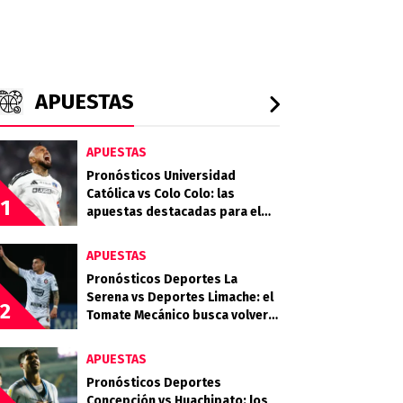
APUESTAS
APUESTAS
Pronósticos Universidad
Católica vs Colo Colo: las
1
apuestas destacadas para el
clásico entre Cruzados y Albos
APUESTAS
Pronósticos Deportes La
Serena vs Deportes Limache: el
2
Tomate Mecánico busca volver
al triunfo ante el Granate
APUESTAS
Pronósticos Deportes
Concepción vs Huachipato: los