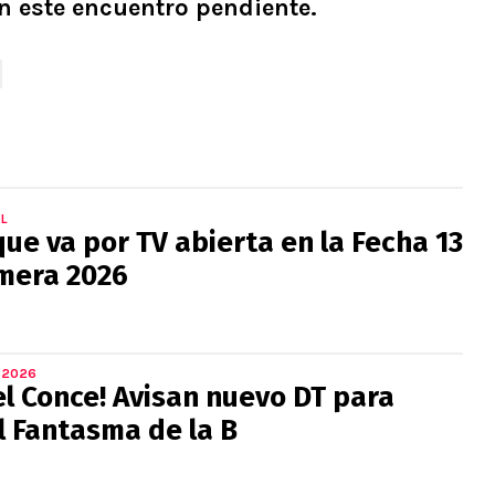
 este encuentro pendiente.
L
que va por TV abierta en la Fecha 13
imera 2026
 2026
el Conce! Avisan nuevo DT para
l Fantasma de la B