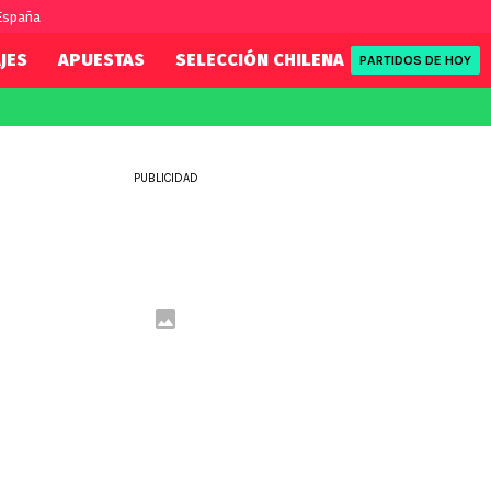
 España
JES
APUESTAS
SELECCIÓN CHILENA
REDSPORT
PARTIDOS DE HOY
FIFA
REDSPORT
eague
Mundial 2026
Tenis
PUBLICIDAD
ue
Eliminatorias
Formula 1
League
NBA
Rugby
ue
UFC
WWE
Boxeo