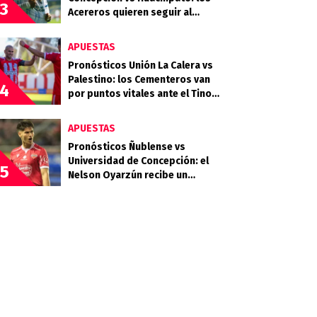
3
Acereros quieren seguir al
acecho del liderato
APUESTAS
Pronósticos Unión La Calera vs
Palestino: los Cementeros van
4
por puntos vitales ante el Tino
Tino
APUESTAS
Pronósticos Ñublense vs
Universidad de Concepción: el
5
Nelson Oyarzún recibe un
choque clave en la zona media