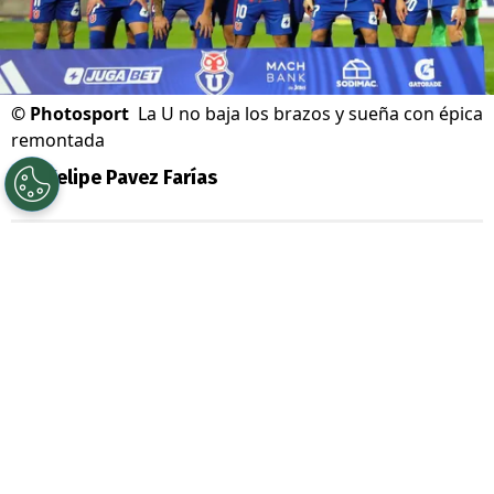
©
Photosport
La U no baja los brazos y sueña con épica
remontada
Por
Felipe Pavez Farías
Sigue a Redgol en Google!
Universidad de Chile
renueva las energías
para este segundo semestre. Con
Fernando Gago
ya acumula una
importante racha de victorias y sigue con
la fe intacta para un histórico remontazo