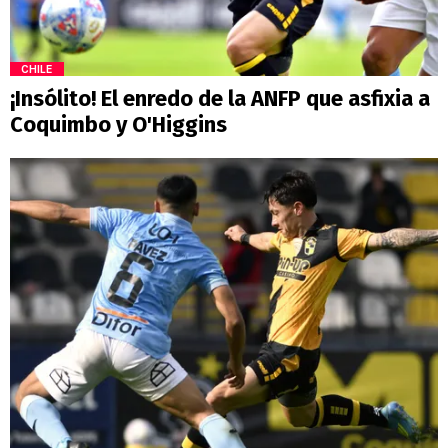
CHILE
¡Insólito! El enredo de la ANFP que asfixia a
Coquimbo y O'Higgins