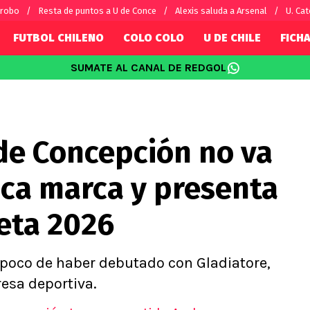
 robo
Resta de puntos a U de Conce
Alexis saluda a Arsenal
U. Cat
FUTBOL CHILENO
COLO COLO
U DE CHILE
FICHA
SUMATE AL CANAL DE REDGOL
SUDAMÉRICA
EUROPA
Internacional
Copa Libertadores
Champions L
sorio
Copa Sudamericana
Europa Leag
 de Concepción no va
Sánchez
Fútbol Argentino
Conference 
Palacios
Fútbol Brasileño
Ligue 1
ca marca y presenta
s por el mundo
Premier Leag
Serie A
eta 2026
La Liga
Bundesliga
 poco de haber debutado con Gladiatore,
esa deportiva.