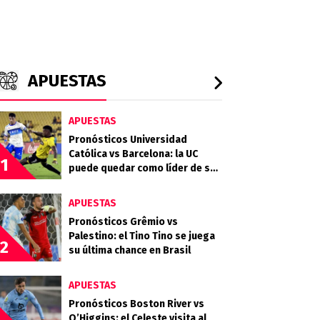
APUESTAS
APUESTAS
Pronósticos Universidad
Católica vs Barcelona: la UC
1
puede quedar como líder de su
grupo en la Libertadores
APUESTAS
Pronósticos Grêmio vs
Palestino: el Tino Tino se juega
2
su última chance en Brasil
APUESTAS
Pronósticos Boston River vs
O’Higgins: el Celeste visita al