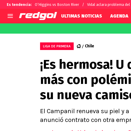
Es tendencia
:
O’Higgins vs Boston River
Vidal aclara problema del
ULTIMAS NOTICIAS
AGENDA
AGENDA
CHILE
MUNDO
Hoy en TV
Selección Chilena
Fútbol 
Chile
LIGA DE PRIMERA
Colo Colo
Darío O
¡Es hermosa! U
U de Chile
Alexis 
U Católica
Carlos 
más con polémi
Campeonato Nacional
Chileno
Primera B
su nueva camis
Segunda División
Copa Chile
Supercopa Chile
El Campanil renueva su piel y a
Campeonato Femenino
anunció contrato con otra empr