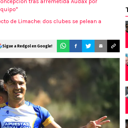
 Concepción tras arremetida Audax por
equipo”
ecto de Limache: dos clubes se pelean a
Sigue a Redgol en Google!