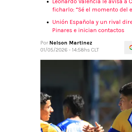
Leonardo Valencia le avisa a
APUESTAS
ficharlo: “Sé el momento del 
Noticias
Unión Española y un rival dir
Guías
Pinares e inician contactos
Códigos
Pronósticos
Por
Nelson Martinez
Apuesta del día
01/05/2026 - 14:58hs CLT
Apuestas Mundial 2026