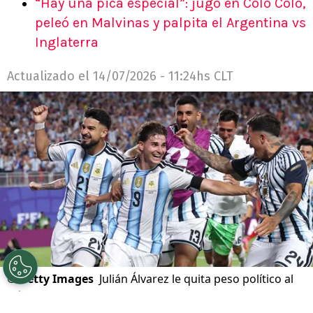
“Hay una pica especial”: jugó en Colo Colo,
peleó en Malvinas y palpita el Argentina vs
Inglaterra
Actualizado el
14/07/2026 - 11:24hs CLT
©
Getty Images
Julián Álvarez le quita peso político al
clásico entre Argentina e Inglaterra por semifinales del
Mundial 2026.