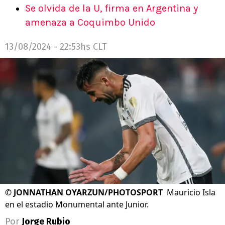
Se olvida de la U, firma en Argentina y
amenaza a Coquimbo Unido
13/08/2024 - 22:53hs CLT
©
JONNATHAN OYARZUN/PHOTOSPORT
Mauricio Isla
en el estadio Monumental ante Junior.
Por
Jorge Rubio