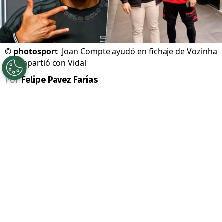
©
photosport
Joan Compte ayudó en fichaje de Vozinha
y compartió con Vidal
Por
Felipe Pavez Farías
Sigue a Redgol en Google!
Colo Colo
remeció el
mercado de fichajes
con la llegada de
Vozinha
. El mejor portero
del
Mundial 2026
, tras una larga teleserie,
finalmente llegó a Chile y es el nuevo
refuerzo del Cacique.