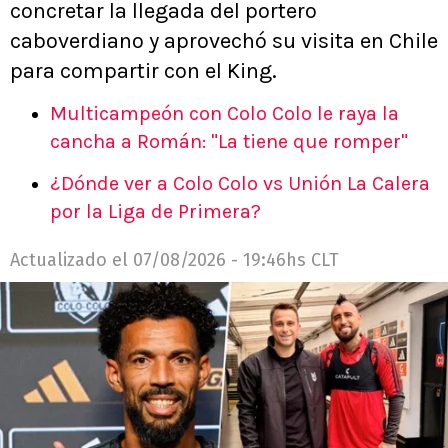
concretar la llegada del portero
caboverdiano y aprovechó su visita en Chile
para compartir con el King.
Multicampeón con Colo Colo le raya la
cancha a Román: "La tiene que romper"
¿Dónde ver a Colo Colo vs Unión La Calera
por la Liga de Primera?
Actualizado el
07/08/2026 - 19:46hs CLT